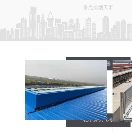
采光排烟天窗
天然透风器
弧型透风气楼