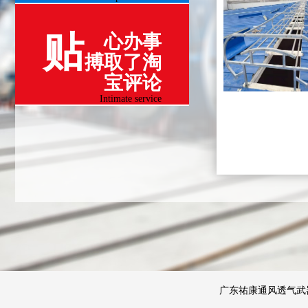
贴
心办事
搏取了淘
宝评论
Intimate service
广东祐康通风透气武