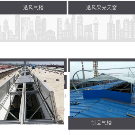
透风气楼
透风采光天窗
电动采光排烟天窗
透风天窗
丰满岳妇张开腿任你躁-人狗
大战2高清正版免费-野花香电
视剧完整版高清:侧开型电动
采光排烟天窗
制品气楼