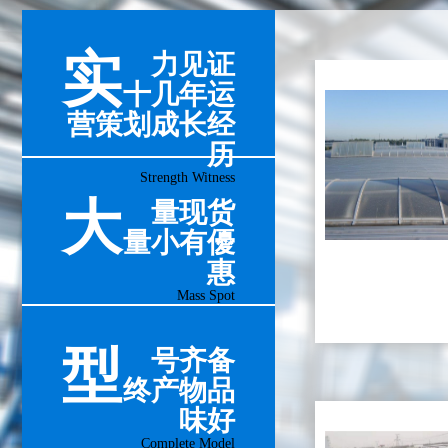
实
力见证
十几年运
营策划成长经
历
Strength Witness
大
量现货
量小有優
惠
Mass Spot
型
号齐备
终产物品
味好
Complete Model