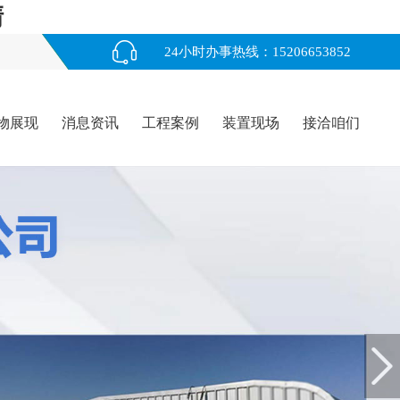
清
24小时办事热线：15206653852
物展现
消息资讯
工程案例
装置现场
接洽咱们