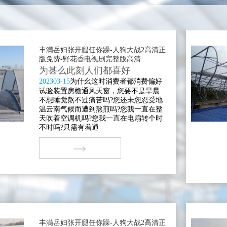
丰满岳妇张开腿任你躁-人狗大战2高清正
版免费-野花香电视剧完整版高清:
为甚么此刻人们都喜好
2023
03-15
为什幺这时消费者都消费偏好
试验装置房檐通风天窗，您要不是旱晨
不想睡觉熬不过痛苦吗?您还未您忍受地
温云南气候而遭到熬煎吗?您我一直在整
天吹着空调机吗?您我一直在电扇转个时
不时吗?只需有着通
→
丰满岳妇张开腿任你躁-人狗大战2高清正