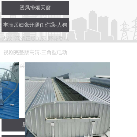
透风排烟天窗
丰满岳妇张开腿任你躁-人狗
大战2高清正版免费-野花香电
视剧完整版高清:三角型电动
采光排烟天窗
屋顶透风器