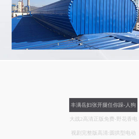
丰满岳妇张开腿任你躁-人狗
大战2高清正版免费-野花香电
视剧完整版高清:圆拱型电动