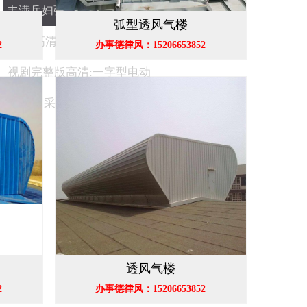
丰满岳妇张开腿任你躁-人狗
弧型透风气楼
大战2高清正版免费-野花香电
2
办事德律风：15206653852
视剧完整版高清:一字型电动
采光排烟天窗
透风气楼
2
办事德律风：15206653852