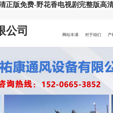
高清正版免费-野花香电视剧完整版高
限公司
网站丰满
对于咱们
产
岳妇张开
腿任你躁-
人狗大战
2高清正