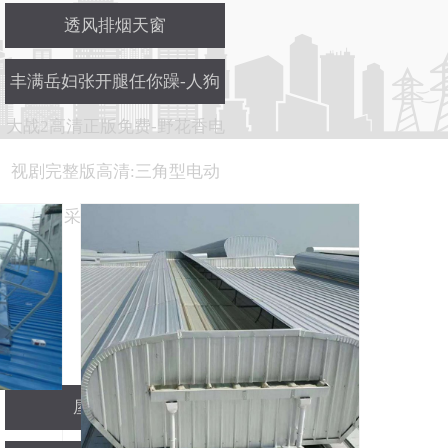
透风排烟天窗
丰满岳妇张开腿任你躁-人狗
大战2高清正版免费-野花香电
视剧完整版高清:三角型电动
采光排烟天窗
屋顶透风器