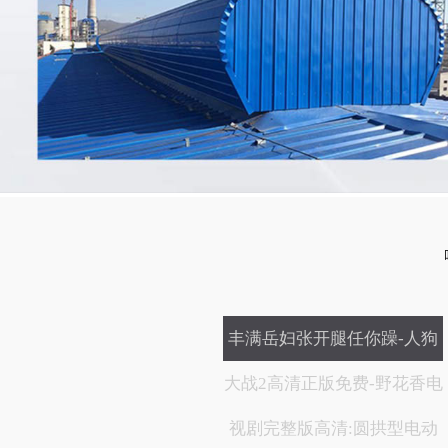
丰满岳妇张开腿任你躁-人狗
大战2高清正版免费-野花香电
视剧完整版高清:圆拱型电动