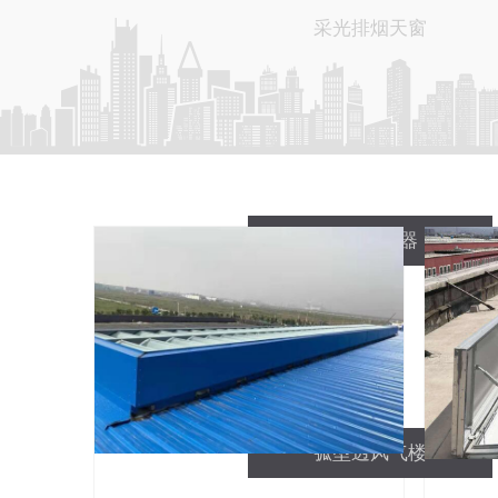
采光排烟天窗
天然透风器
弧型透风气楼