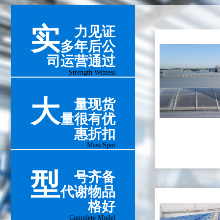
实
力见证
多年后公
司运营通过
Strength Witness
大
量现货
量很有优
惠折扣
Mass Spot
型
号齐备
代谢物品
格好
Complete Model