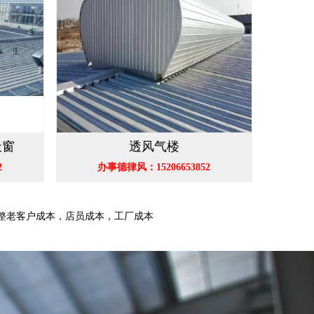
天窗
透风气楼
2
办事德律风：15206653852
完整老客户成本，店员成本，工厂成本