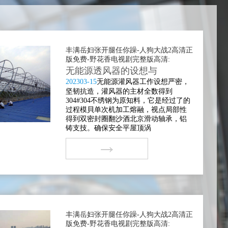
丰满岳妇张开腿任你躁-人狗大战2高清正
版免费-野花香电视剧完整版高清:
无能源透风器的设想与
2023
03-15
无能源灌风器工作设想严密，
坚韧抗造，灌风器的主材全数得到
304#304不绣钢为原知料，它是经过了的
过程模貝单次机加工熔融，视点局部性
得到双密封圈翻沙酒北京滑动轴承，铝
铸支技。确保安全平屋顶涡
→
丰满岳妇张开腿任你躁-人狗大战2高清正
版免费-野花香电视剧完整版高清: