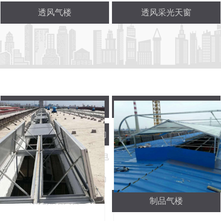
透风气楼
透风采光天窗
电动采光排烟天窗
透风天窗
丰满岳妇张开腿任你躁-人狗
大战2高清正版免费-野花香电
视剧完整版高清:侧开型电动
采光排烟天窗
制品气楼