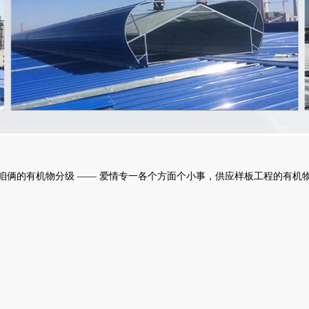
版免费-野
花香电视
剧完整版
高清
咱俩的有机物分级 —— 爱情专一各个方面个小事，供应样板工程的有机