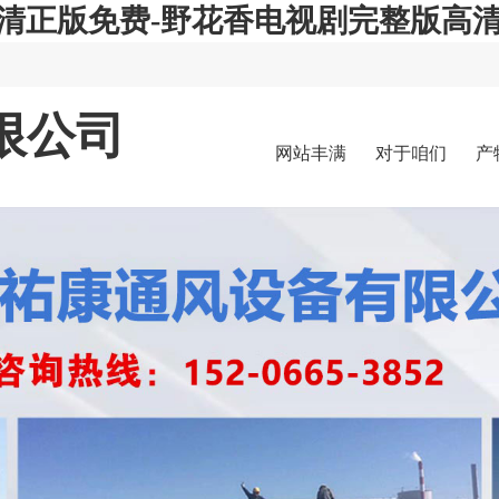
高清正版免费-野花香电视剧完整版高
限公司
网站丰满
对于咱们
产
岳妇张开
腿任你躁-
人狗大战
2高清正