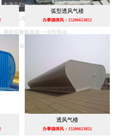
丰满岳妇张开腿任你躁-人狗
弧型透风气楼
大战2高清正版免费-野花香电
2
办事德律风：15206653852
视剧完整版高清:一字型电动
采光排烟天窗
透风气楼
2
办事德律风：15206653852