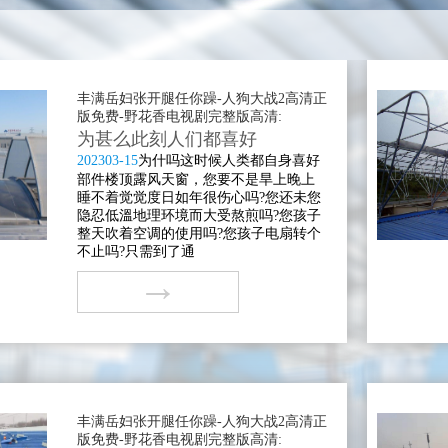
丰满岳妇张开腿任你躁-人狗大战2高清正
版免费-野花香电视剧完整版高清:
为甚么此刻人们都喜好
2023
03-15
为什吗这时候人类都自身喜好
部件楼顶露风天窗，您要不是旱上晚上
睡不着觉觉度日如年很伤心吗?您还未您
隐忍低溫地理环境而大受熬煎吗?您孩子
整天吹着空调的使用吗?您孩子电扇转个
不止吗?只需到了通
→
丰满岳妇张开腿任你躁-人狗大战2高清正
版免费-野花香电视剧完整版高清: