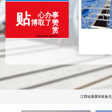
贴
心办事
博取了赞
赏
Intimate service
江西祐康露风裝备无