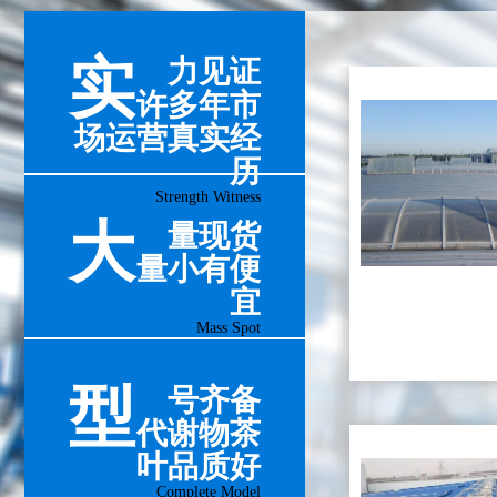
实
力见证
许多年市
场运营真实经
历
Strength Witness
大
量现货
量小有便
宜
Mass Spot
型
号齐备
代谢物茶
叶品质好
Complete Model