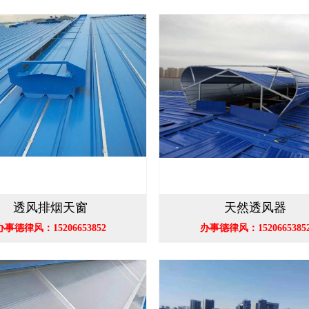
透风排烟天窗
天然透风器
办事德律风：15206653852
办事德律风：1520665385