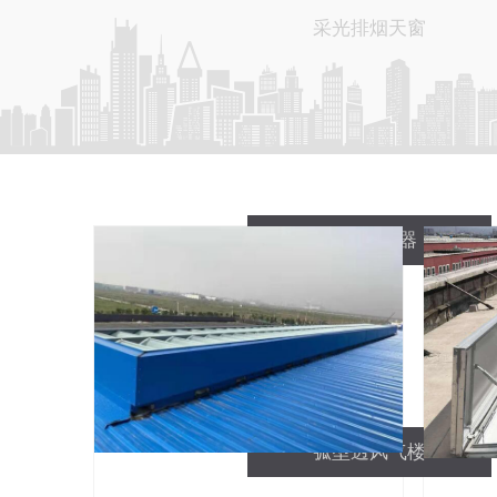
采光排烟天窗
天然透风器
弧型透风气楼