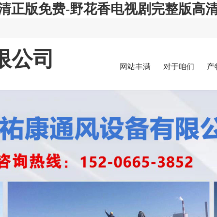
高清正版免费-野花香电视剧完整版高
限公司
网站丰满
对于咱们
产
岳妇张开
腿任你躁-
人狗大战
2高清正