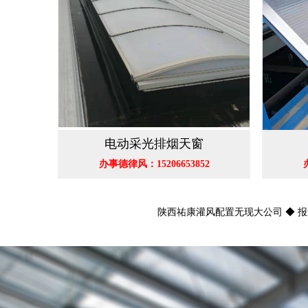
电动采光排烟天窗
办事德律风：15206653852
陕西祐康灌风配置无现大公司 ◆ 