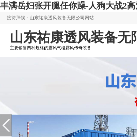
丰满岳妇张开腿任你躁-人狗大战2
接待拜候：山东祐康透风装备无限公司网站
山东祐康透风装备无
主要销售四种規格的露风气楼露风传奇装备